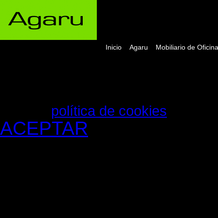
Inicio
Agaru
Mobiliario de Oficin
La web de Agaru S.L. utiliza cooki
experiencia de usuario. Si contin
consentimiento para la aceptación
nuestra
política de cookies
, pinche
ACEPTAR
Aviso de cookies